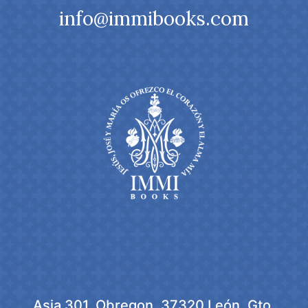
info@immibooks.com
Asia 301, Obregon, 37320 León, Gto.