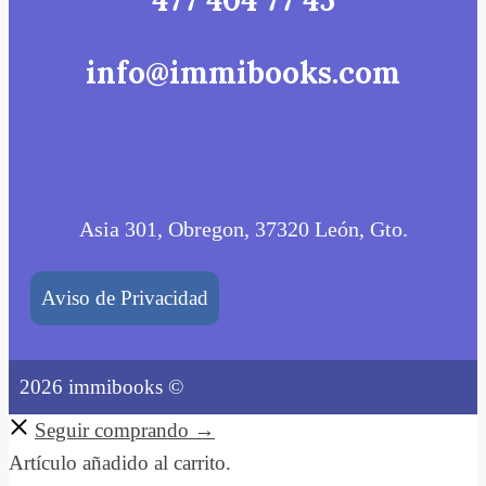
477 404 77 45
info@immibooks.com
Asia 301, Obregon, 37320 León, Gto.
Aviso de Privacidad
2026 immibooks ©
Seguir comprando →
Artículo añadido al carrito.