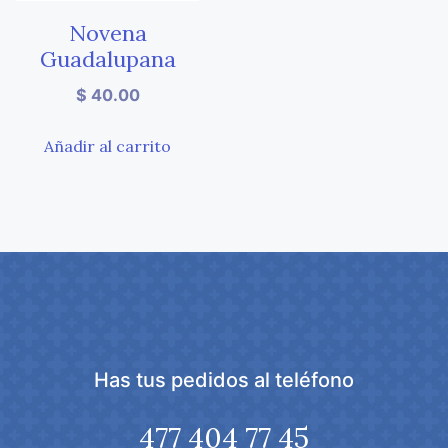
Novena
Guadalupana
$
40.00
Añadir al carrito
Has tus pedidos al teléfono
477 404 77 45