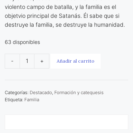
violento campo de batalla, y la familia es el
objetvio principal de Satanás. Él sabe que si
destruye la familia, se destruye la humanidad.
63 disponibles
-
+
Añadir al carrito
Familia,
no
te
dejes
Categorías:
Destacado
,
Formación y catequesis
Etiqueta:
Familia
destruir
cantidad
Descripción