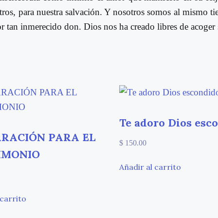
misericordia...
os, para nuestra salvación. Y nosotros somos al mismo tie
¡y
r tan inmerecido don. Dios nos ha creado libres de acoger 
siempre!
cantidad
Te adoro Dios esc
RACIÓN PARA EL
$
150.00
IMONIO
Añadir al carrito
 carrito