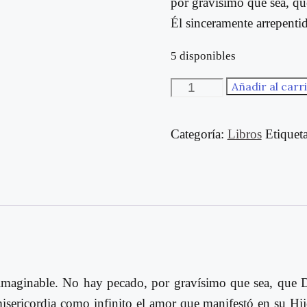
por gravísimo que sea, qu
Él sinceramente arrepent
5 disponibles
Lo
Añadir al carr
que
hay
Categoría:
Libros
Etiquet
que
saber
en
este
año
jubilar
de
e imaginable. No hay pecado, por gravísimo que sea, que D
la
 misericordia como infinito el amor que manifestó en su Hij