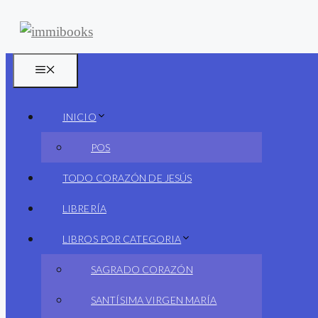
Saltar
al
contenido
MENÚ
INICIO
POS
TODO CORAZÓN DE JESÚS
LIBRERÍA
LIBROS POR CATEGORIA
SAGRADO CORAZÓN
SANTÍSIMA VIRGEN MARÍA