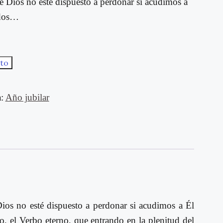
e Dios no esté dispuesto a perdonar si acudimos a
idos…
ito
a:
Año jubilar
ios no esté dispuesto a perdonar si acudimos a Él
o, el Verbo eterno, que entrando en la plenitud del