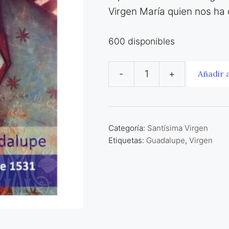
Virgen María quien nos ha
600 disponibles
-
+
Añadir a
Nuestra
Señora
de
Guadalupe
Categoría:
Santísima Virgen
Etiquetas:
Guadalupe
,
Virgen
cantidad