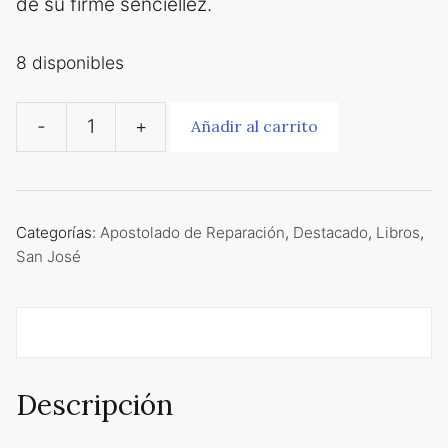
de su firme senciellez.
8 disponibles
-
+
Añadir al carrito
San
José
el
humilde
Categorías:
Apostolado de Reparación
,
Destacado
,
Libros
,
San José
carpintero
de
Nazaret
Descripción
II
cantidad
Descripción