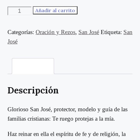
San
Añadir al carrito
José...
"Y
Categorías:
Oración y Rezos
,
San José
Etiqueta:
San
él
José
le
puso
Descripción
el
nombre
de
Descripción
Jesús"
cantidad
Glorioso San José, protector, modelo y guía de las
familias cristianas: Te ruego protejas a la mía.
Haz reinar en ella el espíritu de fe y de religión, la