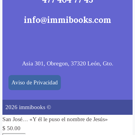
info@immibooks.com
Asia 301, Obregon, 37320 León, Gto.
Aviso de Privacidad
2026 immibooks ©
San José… «Y él le puso el nombre de Jesús»
$
50.00