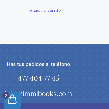
Añadir al carrito
Has tus pedidos al teléfono
477 404 77 45
info@immibooks.com
0