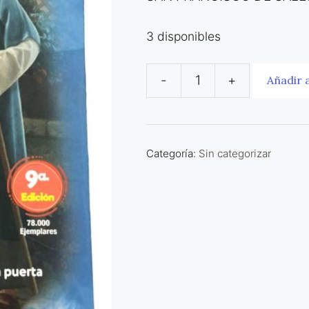
3 disponibles
-
+
Añadir a
LA
FILOTEA
O
INICIACIÓN
Categoría:
Sin categorizar
A
LA
VIDA
SANTA
cantidad