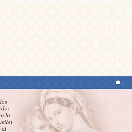
O
INICIACIÓN
A
LA
VIDA
SANTA
cantidad