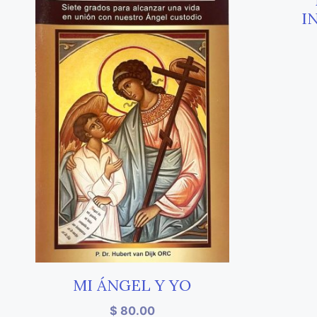
I
MI ÁNGEL Y YO
$
80.00