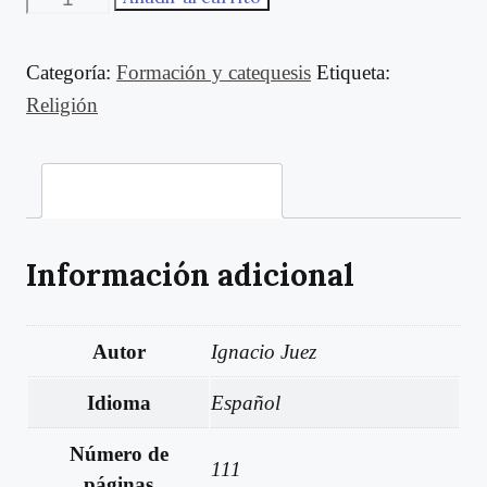
saber
algo
Categoría:
Formación y catequesis
Etiqueta:
de
Religión
religión
cantidad
Información adicional
Información adicional
Autor
Ignacio Juez
Idioma
Español
Número de
111
páginas