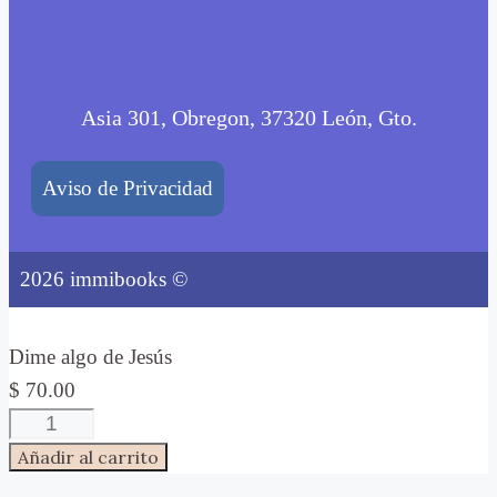
Asia 301, Obregon, 37320 León, Gto.
Aviso de Privacidad
2026 immibooks ©
Dime algo de Jesús
$
70.00
Dime
algo
Añadir al carrito
de