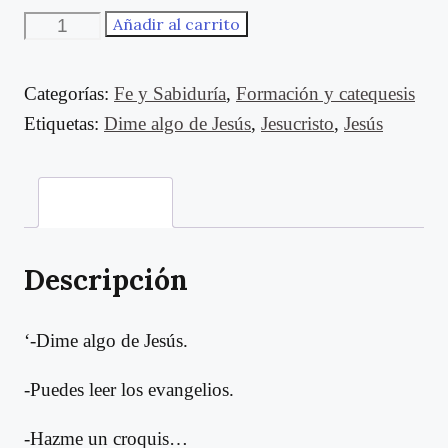
Dime
Añadir al carrito
algo
de
Categorías:
Fe y Sabiduría
,
Formación y catequesis
Jesús
Etiquetas:
Dime algo de Jesús
,
Jesucristo
,
Jesús
cantidad
Descripción
Descripción
‘-Dime algo de Jesús.
-Puedes leer los evangelios.
-Hazme un croquis…