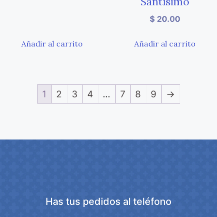
Santísimo
$
20.00
Añadir al carrito
Añadir al carrito
1
2
3
4
…
7
8
9
→
Has tus pedidos al teléfono