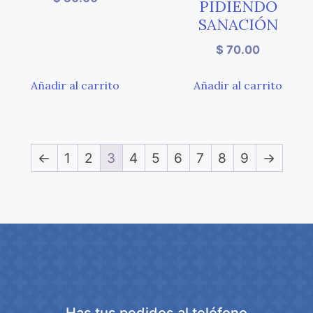
PIDIENDO
SANACIÓN
$
70.00
Añadir al carrito
Añadir al carrito
←
1
2
3
4
5
6
7
8
9
→