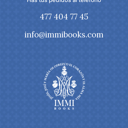
Has tus pedidos al teléfono
477 404 77 45
info@immibooks.com