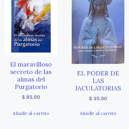
El maravilloso
secreto de las
EL PODER DE
almas del
LAS
Purgatorio
JACULATORIAS
$
85.00
$
35.00
Añadir al carrito
Añadir al carrito